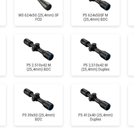
от 90 мин
о
M3 624x50 (25,4mm) SF
P5 624x50SF M
FCD
(25,4mm) BDC
P5 2.510x42 M
P5 2,510x42 M
(25,4mm) BDC
(25,4mm) Duplex
P3 39x50 (25,4mm)
P3 412x40 (25,4mm)
BDC
Duplex