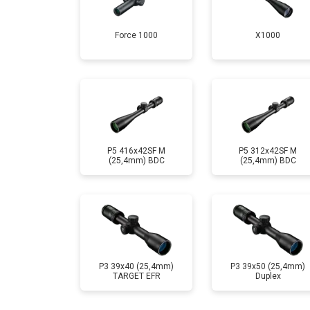
Смещение линз
Force 1000
X1000
P5 416x42SF M
P5 312x42SF M
(25,4mm) BDC
(25,4mm) BDC
P3 39x40 (25,4mm)
P3 39x50 (25,4mm)
TARGET EFR
Duplex