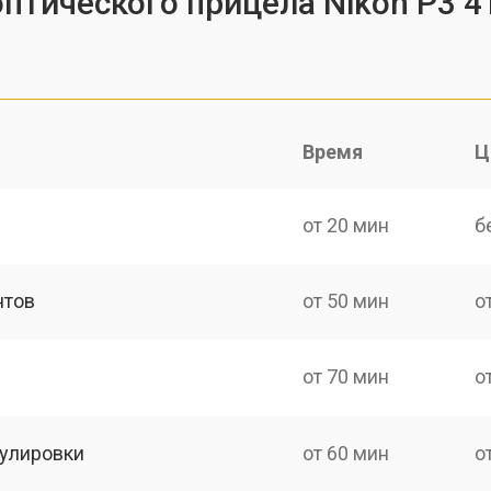
оптического прицела Nikon P3 
Время
Ц
от 20 мин
б
нтов
от 50 мин
о
от 70 мин
о
гулировки
от 60 мин
о