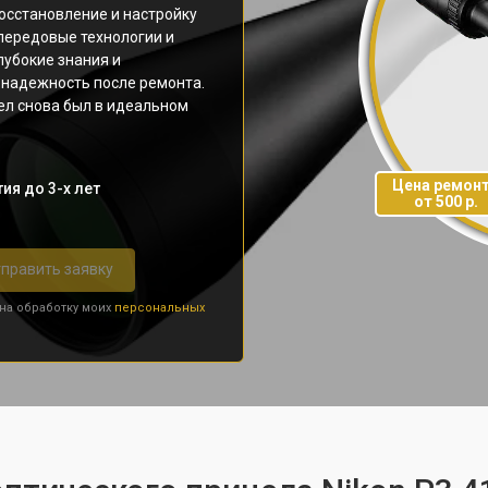
осстановление и настройку
передовые технологии и
лубокие знания и
и надежность после ремонта.
ел снова был в идеальном
Цена ремон
ия до 3-х лет
от 500 р.
править заявку
 на обработку моих
персональных