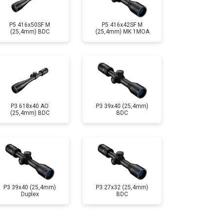
т 3000 ₽
Заказать
P5 416x50SF M
P5 416x42SF M
(25,4mm) BDC
(25,4mm) MK 1MOA
P3 618x40 AO
P3 39x40 (25,4mm)
(25,4mm) BDC
BDC
P3 39x40 (25,4mm)
P3 27x32 (25,4mm)
Duplex
BDC