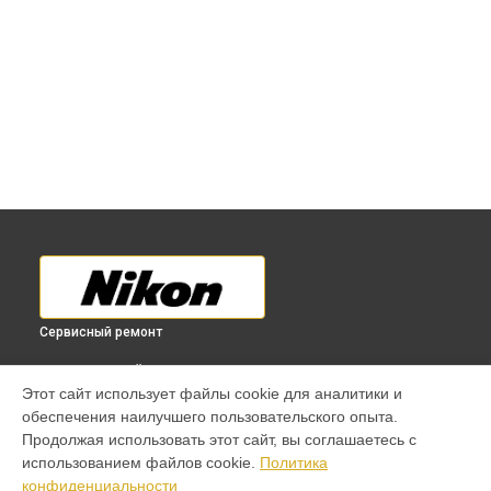
Сервисный ремонт
ВЫБЕРИ СВОЙ ГОРОД
Этот сайт использует файлы cookie для аналитики и
Ремонт объектива Nikon в
Краснодаре
обеспечения наилучшего пользовательского опыта.
Ремонт объектива Nikon в
Ростове-на-Дону
Продолжая использовать этот сайт, вы соглашаетесь с
Ремонт объектива Nikon в
Нижнем Новгороде
использованием файлов cookie.
Политика
конфиденциальности
Ремонт объектива Nikon в
Новосибирске