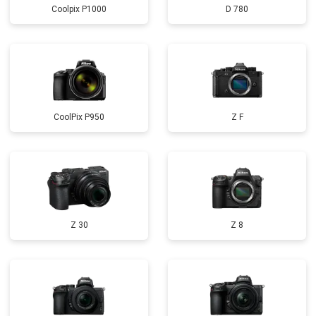
Coolpix P1000
D 780
CoolPix P950
Z F
Z 30
Z 8