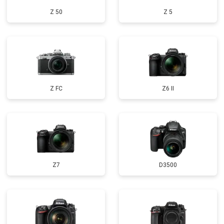
Z 50
Z 5
Z FC
Z6 II
Z7
D3500