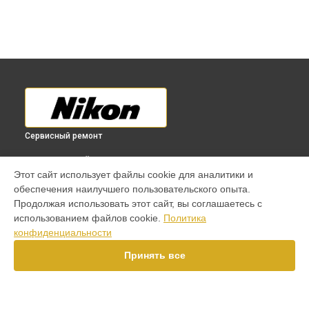
Сервисный ремонт
ВЫБЕРИ СВОЙ ГОРОД
Этот сайт использует файлы cookie для аналитики и
Ремонт материнской платы фотоаппарата D750 Nikon в
обеспечения наилучшего пользовательского опыта.
Краснодаре
Продолжая использовать этот сайт, вы соглашаетесь с
Ремонт материнской платы фотоаппарата D750 Nikon в
использованием файлов cookie.
Политика
Ростове-на-Дону
конфиденциальности
Ремонт материнской платы фотоаппарата D750 Nikon в
Нижнем Новгороде
Принять все
Ремонт материнской платы фотоаппарата D750 Nikon в
Новосибирске
Ремонт материнской платы фотоаппарата D750 Nikon в
Челябинске