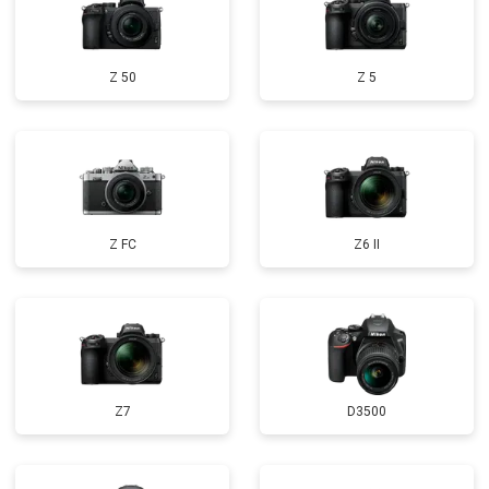
Z 50
Z 5
Z FC
Z6 II
Z7
D3500