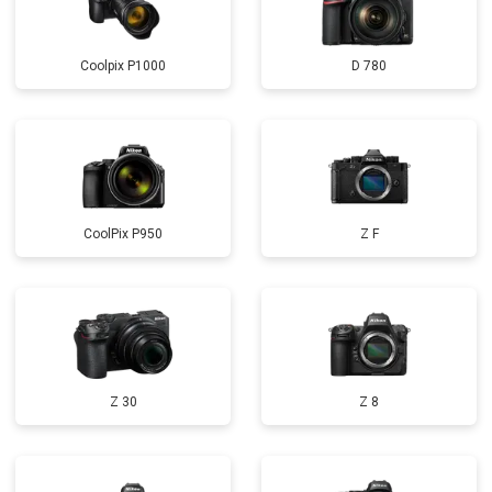
Coolpix P1000
D 780
CoolPix P950
Z F
Z 30
Z 8