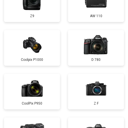
Z9
AW 110
Coolpix P1000
D 780
CoolPix P950
Z F