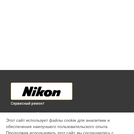
Сервисный ремонт
ВЫБЕРИ СВОЙ ГОРОД
Этот сайт использует файлы cookie для аналитики и
Диагностика фотоаппарата 1 V1 kit Nikon в
Краснодаре
обеспечения наилучшего пользовательского опыта.
Диагностика фотоаппарата 1 V1 kit Nikon в
Ростове-на-
Продолжая использовать этот сайт, вы соглашаетесь с