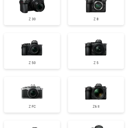
Z 30
Z 8
Z 50
Z 5
Z FC
Z6 II