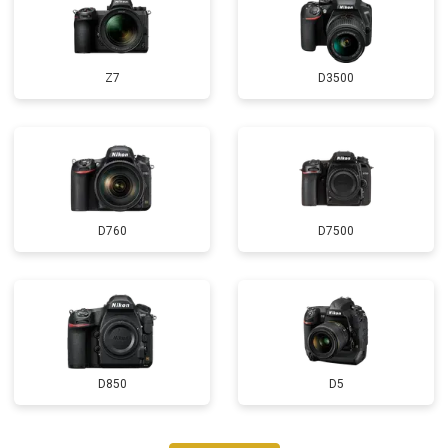
Z7
D3500
D760
D7500
D850
D5